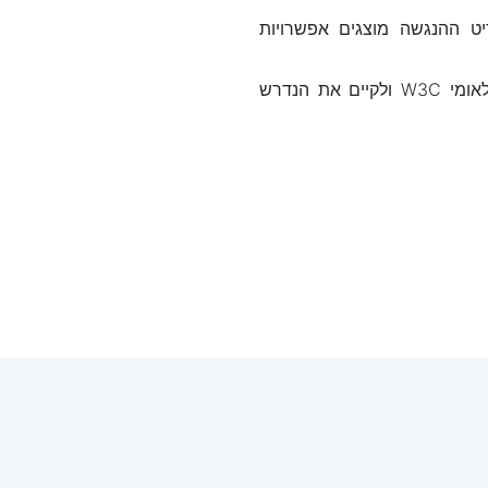
ט ההנגשה מוצגים אפשרויות
מערכת הנגישות מאפשר לאתר לעמוד בתקינה WCAG 2.0 ברמה AA שנערך ע"י הארגון הבינלאומי W3C ולקיים את הנדרש